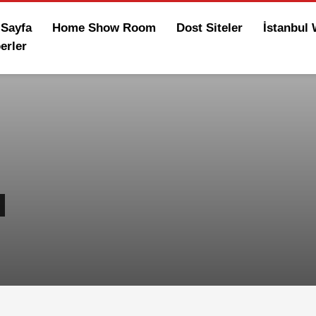
 Sayfa
Home Show Room
Dost Siteler
İstanbul
erler