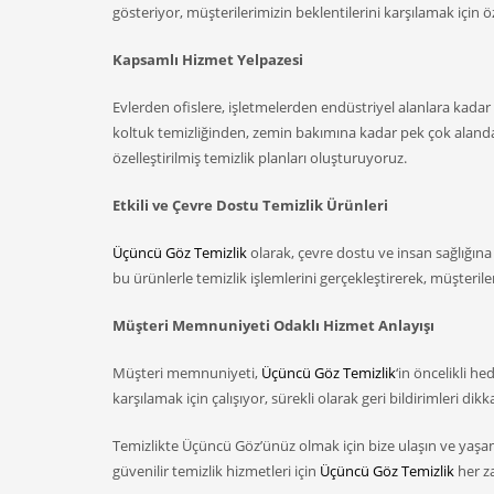
gösteriyor, müşterilerimizin beklentilerini karşılamak için öz
Kapsamlı Hizmet Yelpazesi
Evlerden ofislere, işletmelerden endüstriyel alanlara kadar
koltuk temizliğinden, zemin bakımına kadar pek çok aland
özelleştirilmiş temizlik planları oluşturuyoruz.
Etkili ve Çevre Dostu Temizlik Ürünleri
Üçüncü Göz Temizlik
olarak, çevre dostu ve insan sağlığın
bu ürünlerle temizlik işlemlerini gerçekleştirerek, müşteril
Müşteri Memnuniyeti Odaklı Hizmet Anlayışı
Müşteri memnuniyeti,
Üçüncü Göz Temizlik
‘in öncelikli h
karşılamak için çalışıyor, sürekli olarak geri bildirimleri dik
Temizlikte Üçüncü Göz’ünüz olmak için bize ulaşın ve yaşam al
güvenilir temizlik hizmetleri için
Üçüncü Göz Temizlik
her z