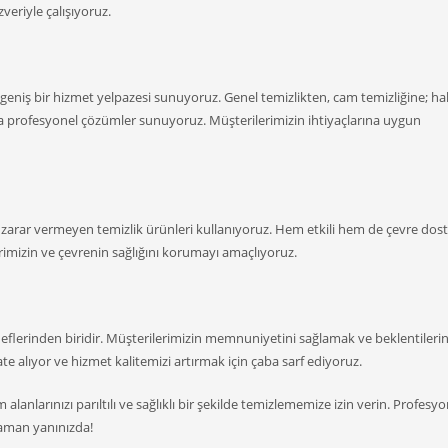
veriyle çalışıyoruz.
 geniş bir hizmet yelpazesi sunuyoruz. Genel temizlikten, cam temizliğine; hal
a profesyonel çözümler sunuyoruz. Müşterilerimizin ihtiyaçlarına uygun
a zarar vermeyen temizlik ürünleri kullanıyoruz. Hem etkili hem de çevre dos
erimizin ve çevrenin sağlığını korumayı amaçlıyoruz.
edeflerinden biridir. Müşterilerimizin memnuniyetini sağlamak ve beklentilerin
kate alıyor ve hizmet kalitemizi artırmak için çaba sarf ediyoruz.
anlarınızı parıltılı ve sağlıklı bir şekilde temizlememize izin verin. Profesyo
aman yanınızda!