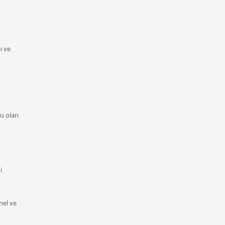
ı ve
tu olan
i
nel ve