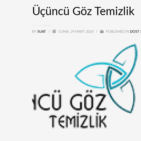
Üçüncü Göz Temizlik
BY
SUAT
/
CUMA, 29 MART 2024
/
PUBLISHED IN
DOST 