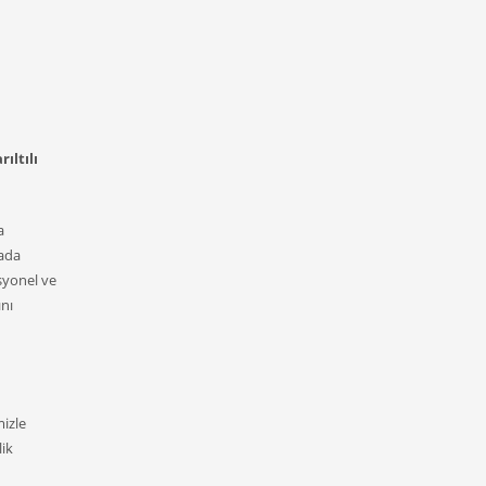
ıltılı
a
tada
syonel ve
ını
mizle
lik