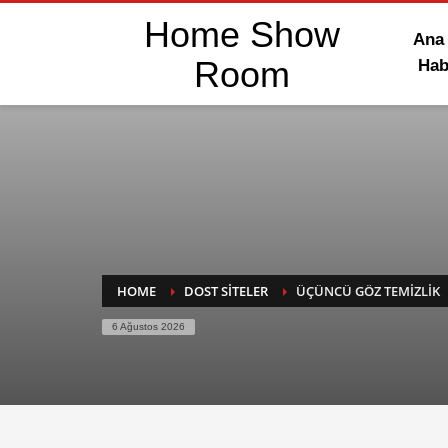
Home Show
Ana
Room
Hab
HOME
DOST SITELER
ÜÇÜNCÜ GÖZ TEMIZLIK
6 Ağustos 2026