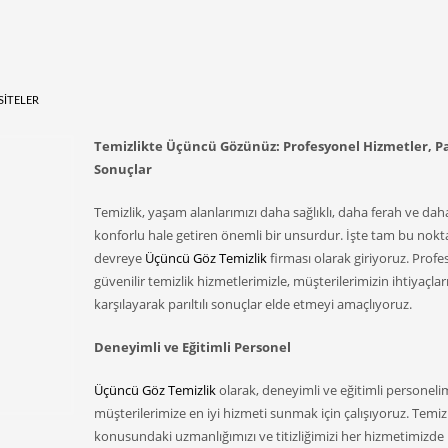
SITELER
Temizlikte Üçüncü Gözünüz: Profesyonel Hizmetler, Par
Sonuçlar
Temizlik, yaşam alanlarımızı daha sağlıklı, daha ferah ve dah
konforlu hale getiren önemli bir unsurdur. İşte tam bu nok
devreye
Üçüncü Göz Temizlik
firması olarak giriyoruz. Profe
güvenilir temizlik hizmetlerimizle, müşterilerimizin ihtiyaçlar
karşılayarak parıltılı sonuçlar elde etmeyi amaçlıyoruz.
Deneyimli ve Eğitimli Personel
Üçüncü Göz Temizlik
olarak, deneyimli ve eğitimli personeli
müşterilerimize en iyi hizmeti sunmak için çalışıyoruz. Temiz
konusundaki uzmanlığımızı ve titizliğimizi her hizmetimizde