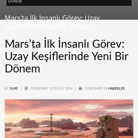
DÖNEM
Mars’ta İlk İnsanlı Görev: Uzay
Keşiflerinde Yeni Bir Dönem
Mars’ta İlk İnsanlı Görev:
Uzay Keşiflerinde Yeni Bir
Dönem
BY
SUAT
/
PERŞEMBE, 12 EYLÜL 2024
/
PUBLISHED IN
HABERLER