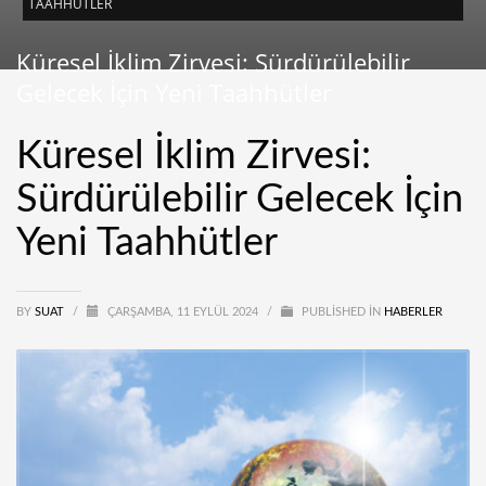
TAAHHÜTLER
Küresel İklim Zirvesi: Sürdürülebilir
Gelecek İçin Yeni Taahhütler
Küresel İklim Zirvesi:
Sürdürülebilir Gelecek İçin
Yeni Taahhütler
BY
SUAT
/
ÇARŞAMBA, 11 EYLÜL 2024
/
PUBLISHED IN
HABERLER