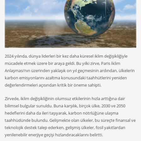
2024 yılında, dünya liderleri bir kez daha küresel iklim değişikliğiyle
mücadele etmek üzere bir araya geldi. Bu yılki zirve, Paris İklim
Anlaşması’nın üzerinden yaklaşık on yıl geçmesinin ardından, ülkelerin
karbon emisyonlarını azaltma konusundaki taahhütlerini yeniden
değerlendirmeleri açısından kritik bir öneme sahipti.
Zirvede, iklim değişikliğinin olumsuz etkilerinin hızla arttığına dair
bilimsel bulgular sunuldu. Buna karşılık, birçok ülke, 2030 ve 2050
hedeflerini daha da ileri taşıyarak, karbon nötrlüğüne ulaşma
taahhüdünde bulundu. Gelişmekte olan ülkeler, bu süreçte finansal ve
teknolojik destek talep ederken, gelişmiş ülkeler, fosil yakıtlardan
yenilenebilir enerjiye geçişi hızlandıracaklarını belirtti.